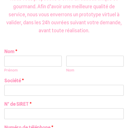
gourmand. Afin d’avoir une meilleure qualité de
Design spécial
service, nous vous enverrons un prototype virtuel à
valider, dans les 24h ouvrées suivant votre demande,
Notre histoire
avant toute réalisation.
Contact
Nom
*
Mon compte
Gérer mon compte
Prénom
Nom
Articles sauvegardés
Société
*
Commandes
N° de SIRET
*
Numéro de téléphone
*