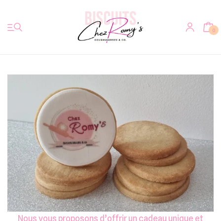
0
Accueil
Biscuits
Votre photo sur biscuit
Bretzels & Co
Bredeles Alsaciens
Nous vous proposons d’offrir un cadeau unique et
Autres douceurs