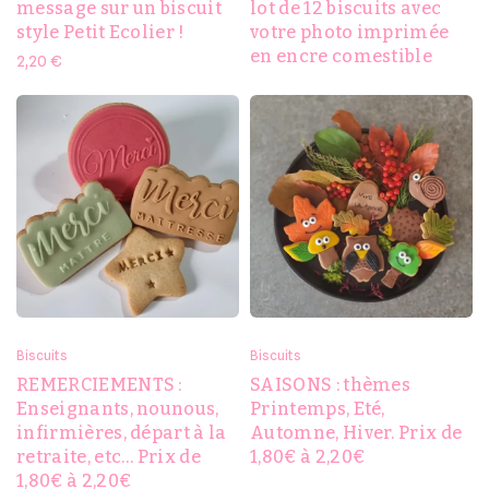
message sur un biscuit
lot de 12 biscuits avec
style Petit Ecolier !
votre photo imprimée
en encre comestible
2,20
€
Biscuits
Biscuits
REMERCIEMENTS :
SAISONS : thèmes
Enseignants, nounous,
Printemps, Eté,
infirmières, départ à la
Automne, Hiver. Prix de
retraite, etc… Prix de
1,80€ à 2,20€
1,80€ à 2,20€