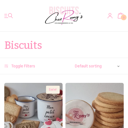
0
Biscuits
Accueil
Toggle Filters
Biscuits
Votre photo sur biscuit
Sale!
Bretzels & Co
Bredeles Alsaciens
Autres douceurs