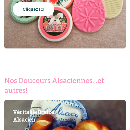
Cliquez ICI
Nos Douceurs Alsaciennes…et
autres!
Véritable Bretzel
Alsacien