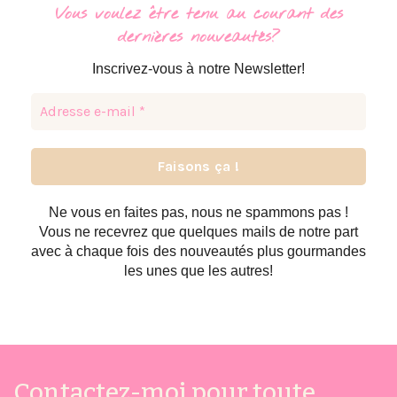
Vous voulez être tenu au courant des
dernières nouveautés?
Inscrivez-vous à notre Newsletter!
A
d
r
e
s
s
Ne vous en faites pas, nous ne spammons pas !
e
e
Vous ne recevrez que quelques mails de notre part
-
avec à chaque fois des nouveautés plus gourmandes
m
les unes que les autres!
a
i
l
*
Contactez-moi pour toute