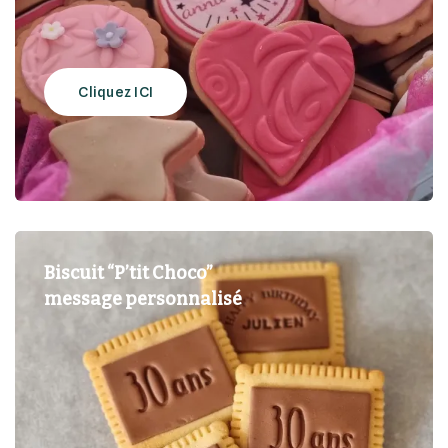
Cliquez ICI
Biscuit “P’tit Choco”
message
personnalisé