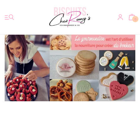
0
Accueil
Biscuits
Votre photo sur biscuit
Bretzels & Co
Bredeles Alsaciens
Autres douceurs