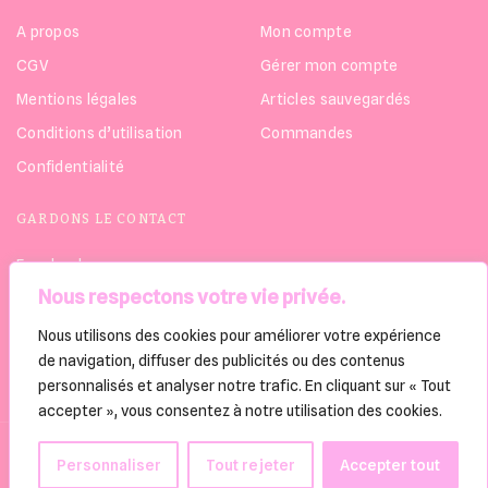
A propos
Mon compte
CGV
Gérer mon compte
Mentions légales
Articles sauvegardés
Conditions d’utilisation
Commandes
Confidentialité
GARDONS LE CONTACT
Facebook
Nous respectons votre vie privée.
Instagram
Linkedin
Nous utilisons des cookies pour améliorer votre expérience
de navigation, diffuser des publicités ou des contenus
personnalisés et analyser notre trafic. En cliquant sur « Tout
accepter », vous consentez à notre utilisation des cookies.
Copyright © 2022 @Thomas D
Personnaliser
Tout rejeter
Accepter tout
Made with love by Thomas D