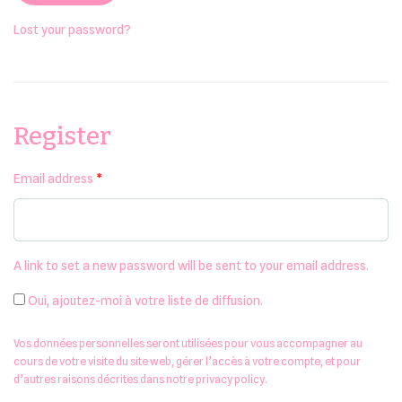
Lost your password?
Design spécial
Notre histoire
Register
Contact
Email address
*
Mon compte
Gérer mon compte
Articles sauvegardés
A link to set a new password will be sent to your email address.
Commandes
Oui, ajoutez-moi à votre liste de diffusion.
Vos données personnelles seront utilisées pour vous accompagner au
cours de votre visite du site web, gérer l’accès à votre compte, et pour
d’autres raisons décrites dans notre
privacy policy
.