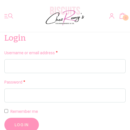
0
Login
Username or email address
*
Accueil
Biscuits
Password
*
Votre photo sur biscuit
Bretzels & Co
Remember me
Bredeles Alsaciens
LOG IN
Autres douceurs