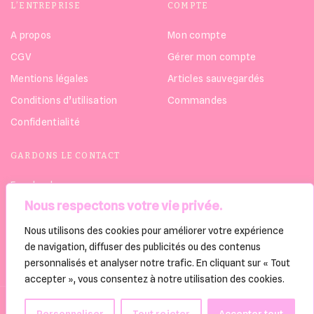
L’ENTREPRISE
COMPTE
A propos
Mon compte
CGV
Gérer mon compte
Mentions légales
Articles sauvegardés
Conditions d’utilisation
Commandes
Confidentialité
GARDONS LE CONTACT
Facebook
Nous respectons votre vie privée.
Instagram
Linkedin
Nous utilisons des cookies pour améliorer votre expérience
de navigation, diffuser des publicités ou des contenus
personnalisés et analyser notre trafic. En cliquant sur « Tout
accepter », vous consentez à notre utilisation des cookies.
Copyright © 2022 @Thomas D