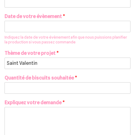
Design spécial
Date de votre évènement
*
Notre histoire
Indiquez la date de votre évènement afin que nous puissions planifier
la production si vous passez commande
Contact
Thème de votre projet
*
Mon compte
Gérer mon compte
Quantité de biscuits souhaitée
*
Articles sauvegardés
Commandes
Expliquez votre demande
*