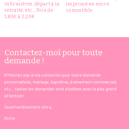
infirmières, départ à la
imprimé en encre
retraite, etc… Prix de
comestible
1,80€ à 2,20€
Contactez-moi pour toute
demande !
N’hésitez pas à me contacter pour toute demande
personnalisée, mariage, baptême, événement commercial,
etc… toutes les demandes sont étudiées avec la plus grand
attention!
Gourmandisement vôtre,
Romy