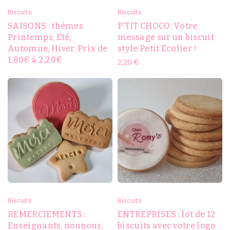
Biscuits
Biscuits
SAISONS : thèmes
P’TIT CHOCO: Votre
Printemps, Eté,
message sur un biscuit
Automne, Hiver. Prix de
style Petit Ecolier !
1,80€ à 2,20€
2,20
€
Biscuits
Biscuits
REMERCIEMENTS :
ENTREPRISES : lot de 12
Enseignants, nounous,
biscuits avec votre logo