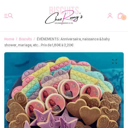
0
Home
/
Biscuits
/
ÉVÉNEMENTS : Anniversaire, naissance & baby
shower, mariage, etc… Prix de 1,80€ à 2,20€
Accueil
Biscuits
Votre photo sur biscuit
Bretzels & Co
Bredeles Alsaciens
Autres douceurs