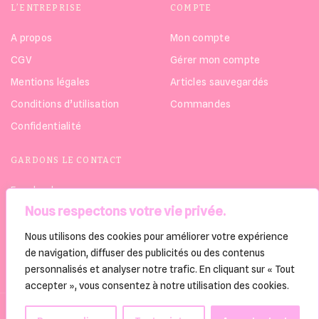
L’ENTREPRISE
COMPTE
A propos
Mon compte
CGV
Gérer mon compte
Mentions légales
Articles sauvegardés
Conditions d’utilisation
Commandes
Confidentialité
GARDONS LE CONTACT
Facebook
Nous respectons votre vie privée.
Instagram
Linkedin
Nous utilisons des cookies pour améliorer votre expérience
de navigation, diffuser des publicités ou des contenus
personnalisés et analyser notre trafic. En cliquant sur « Tout
accepter », vous consentez à notre utilisation des cookies.
Copyright © 2022 @Thomas D